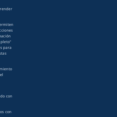
prender
permiten
acciones
mación
mpleto"
as para
stas
amiento
el
rdo con
dos con