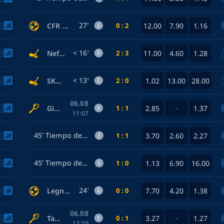
27’
0 : 2
12.00
7.90
1.16
CFR Cluj — Tromse
< 16’
2 : 3
11.00
4.60
1.28
Neftyanik Al. — AK Bars Kazan
< 13’
2 : 0
1.02
13.00
28.00
SKA-1946 — SKA Academy
06.08
1 : 1
2.85
1.37
Gibson Talia — Alexandrova Ekaterina
-
11:07
45’ Tiempo de descanso
1 : 1
3.70
2.60
2.27
AEL Limassol — Atromitos Athinon
45’ Tiempo de descanso
1 : 0
1.13
6.90
16.00
U.S. Pergolettese 1932 — Milano
24’
0 : 0
7.70
4.20
1.38
Legnago Salus — Mantova
06.08
0 : 1
3.27
1.27
Taberner Carlos — Topo Marko
-
12:10