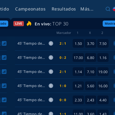
rtido
Campeonatos
Resultados
Más...
TOP 30
En vivo:
todo
LIVE
Mostra
Marcador
1
X
2
45’ Tiempo de descanso
2 : 1
1.50
3.70
7.50
Jagiellonia Bialystok — Rangers
45’ Tiempo de descanso
0 : 2
17.00
6.80
1.16
Maccabi Tel Aviv — CSKA-Sofia
45’ Tiempo de descanso
2 : 1
1.14
7.10
19.00
FC Noah — Sion
45’ Tiempo de descanso
1 : 0
1.21
5.60
16.00
Jablonec — Rigas Futbola Skola
45’ Tiempo de descanso
0 : 0
2.33
2.43
4.40
HJK Helsinki — Motherwell
45’ Tiempo de descanso
1 : 1
11.00
3.60
1.43
Paide Linnameeskond — Rapid Vienna