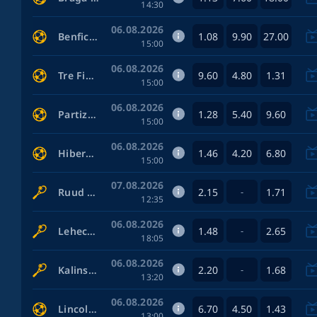
14:30
06.08.2026
1.08
9.90
27.00
Benfica — Hearts
15:00
06.08.2026
9.60
4.80
1.31
Tre Fiori — KF Drita
15:00
06.08.2026
1.28
5.40
9.60
Partizan Belgrade — Tobol
15:00
06.08.2026
1.46
4.20
6.80
Hibernian — Shkendija
15:00
07.08.2026
2.15
1.71
Ruud Casper — Fonseca Joao
-
12:35
06.08.2026
1.48
2.65
Lehecka Jiri — Blockx Alexander
-
18:05
06.08.2026
2.20
1.68
Kalinskaya Anna — Shnaider Diana
-
13:20
06.08.2026
6.70
4.50
1.43
Lincoln — Omonia Nicosia FC
13:00